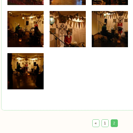
«
1
2